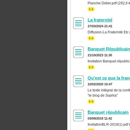
Planche Didier.pdf (292,6 
>>
La fraternité
27/03/2024 21:41
Diffusion-La Fraternité Etc 
>>
Banquet Républicain
21/10/2023 11:30
Invitation Banquet républic
>>
Qu'est ce que la fra
22/02/2020 10:47
Le texte intégral de la co
"le blog de Sophia"
>>
Banquet républicain
03/09/2019 11:42
InvitationBLR-2019(1).pdf