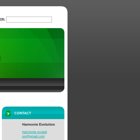
ER:
CHERCHER
CONTACT
Harmonie Evolution
harmonie
.evoluti
on@gmail
.com