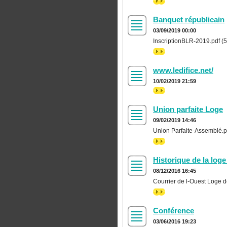
>>
Banquet républicain
03/09/2019 00:00
InscriptionBLR-2019.pdf (
>>
www.ledifice.net/
10/02/2019 21:59
>>
Union parfaite Loge
09/02/2019 14:46
Union Parfaite-Assemblé.
>>
Historique de la log
08/12/2016 16:45
Courrier de l-Ouest Loge d
>>
Conférence
03/06/2016 19:23