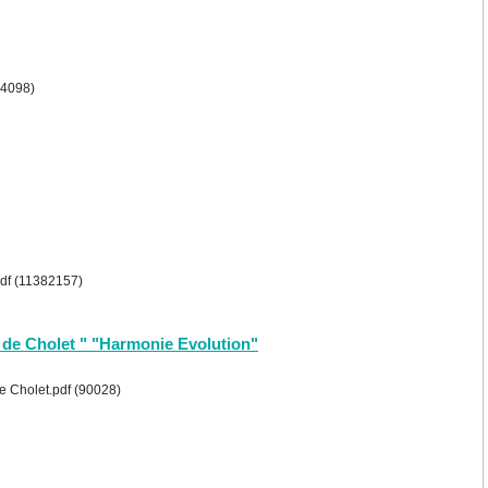
54098)
pdf (11382157)
e de Cholet " "Harmonie Evolution"
e Cholet.pdf (90028)