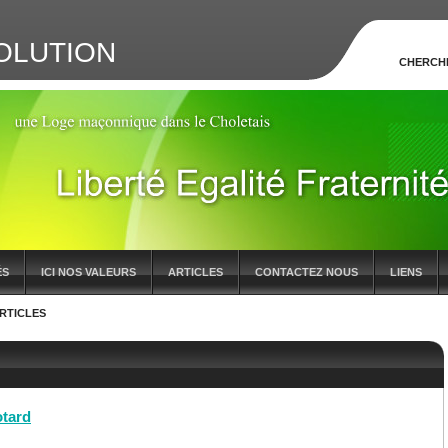
OLUTION
CHERCH
ÉS
ICI NOS VALEURS
ARTICLES
CONTACTEZ NOUS
LIENS
RTICLES
otard