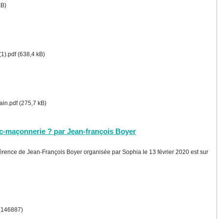
kB)
(1).pdf (638,4 kB)
ain.pdf (275,7 kB)
nc-maçonnerie ? par Jean-françois Boyer
nférence de Jean-François Boyer organisée par Sophia le 13 février 2020 est sur
 (146887)