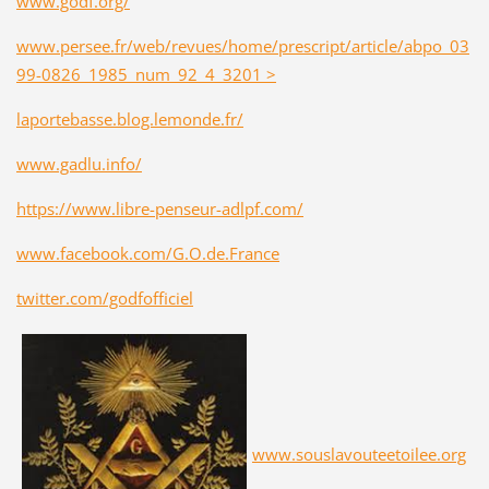
www.godf.org/
www.persee.fr/web/revues/home/prescript/article/abpo_03
99-0826_1985_num_92_4_3201 >
laportebasse.blog.lemonde.fr/
www.gadlu.info/
https://www.libre-penseur-adlpf.com/
www.facebook.com/G.O.de.France
twitter.com/godfofficiel
www.souslavouteetoilee.org